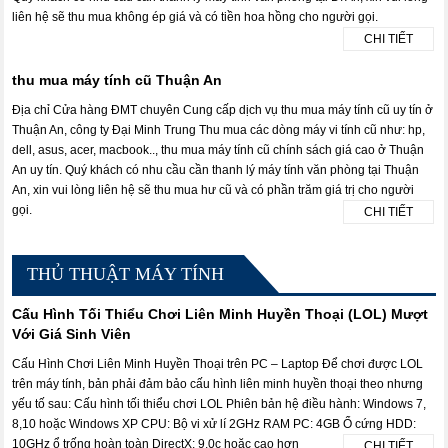
liên hệ sẽ thu mua không ép giá và có tiền hoa hồng cho người gọi.
CHI TIẾT
thu mua máy tính cũ Thuận An
Địa chỉ Cửa hàng ĐMT chuyên Cung cấp dịch vụ thu mua máy tính cũ uy tín ở
Thuận An, công ty Đại Minh Trung Thu mua các dòng máy vi tính cũ như: hp,
dell, asus, acer, macbook.., thu mua máy tính cũ chính sách giá cao ở Thuận
An uy tín. Quý khách có nhu cầu cần thanh lý máy tính văn phòng tại Thuận
An, xin vui lòng liên hệ sẽ thu mua hư cũ và có phần trăm giá trị cho người
gọi.
CHI TIẾT
THỦ THUẬT MÁY TÍNH
Cấu Hình Tối Thiểu Chơi Liên Minh Huyền Thoại (LOL) Mượt
Với Giá Sinh Viên
Cấu Hình Chơi Liên Minh Huyền Thoại trên PC – Laptop Để chơi được LOL
trên máy tính, bản phải đảm bảo cấu hình liên minh huyền thoại theo nhưng
yếu tố sau: Cấu hình tối thiểu chơi LOL Phiên bản hệ điều hành: Windows 7,
8,10 hoặc Windows XP CPU: Bộ vi xử lí 2GHz RAM PC: 4GB Ổ cứng HDD:
10GHz ổ trống hoàn toàn DirectX: 9.0c hoặc cao hơn
CHI TIẾT