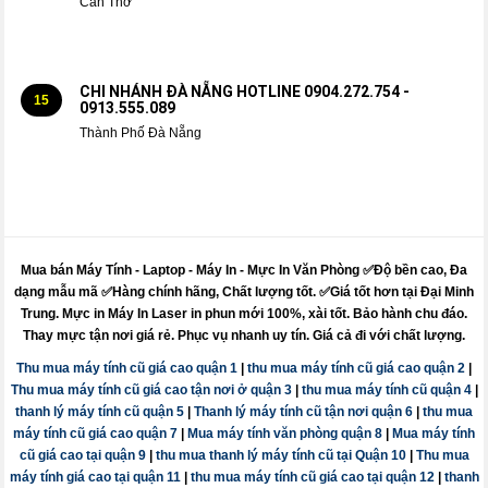
Cần Thơ
CHI NHÁNH ĐÀ NẴNG HOTLINE 0904.272.754 -
15
0913.555.089
Thành Phố Đà Nẵng
Mua bán Máy Tính - Laptop - Máy In -
Mực
In Văn Phòng ✅Độ bền cao, Đa
dạng mẫu mã ✅Hàng chính hãng, Chất lượng tốt. ✅Giá tốt hơn tại Đại Minh
Trung.
Mực
in
Máy
In Laser in phun mới 100%, xài tốt. Bảo hành chu đáo.
Thay mực
tận nơi giá rẻ. Phục vụ nhanh uy tín. Giá cả đi với chất lượng.
Thu mua máy tính cũ giá cao quận 1
|
thu mua máy tính cũ giá cao quận 2
|
Thu mua máy tính cũ giá cao tận nơi ở quận 3
|
thu mua máy tính cũ quận 4
|
thanh lý máy tính cũ quận 5
|
Thanh lý máy tính cũ tận nơi quận 6
|
thu mua
máy tính cũ giá cao quận 7
|
Mua máy tính văn phòng quận 8
|
Mua máy tính
cũ giá cao tại quận 9
|
thu mua thanh lý máy tính cũ tại Quận 10
|
Thu mua
máy tính giá cao tại quận 11
|
thu mua máy tính cũ giá cao tại quận 12
|
thanh