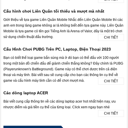
Cấu hình chơi Liên Quân tối thiểu và mượt mà nhất
Giới thiệu về tựa game Liên Quân Mobile Nhắc đến Liên Quân Mobile thì các
anh em trong làng game không ai là không biết đến tựa game này. Liên Quân
Mobile là tựa game có tên gọi Tiếng Anh là Arena of Valor, đây là một trò chơi
sử dụng chiến thuật đấu trường.
CHI TIẾT
Cấu Hình Chơi PUBG Trên PC, Laptop, Điện Thoại 2023
Bạn có biết thể loại game bắn súng mà ở đó bạn có thể đấu với 100 người
trong một bản đồ chiến đấu để giành chiến thắng không? Đây chính là PUBG
(Playerunknown's Battleground). Game này có thể chơi được trên cả điện
thoại và máy tính. Bài viết sau sẽ cung cấp cho bạn các thông tin cụ thể về
game và cấu hình máy tính cần có để chơi mượt mà.
CHI TIẾT
Các dòng laptop ACER
Bài viết cung cấp thông tin về các dòng laptop acer hot nhất hiện nay, ưu
nhược điểm và giá tiền cụ thể của từng loại. Click xem ngay bạn nhé
CHI TIẾT