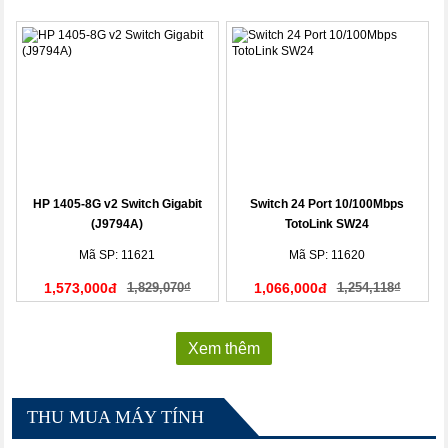
HP 1405-8G v2 Switch Gigabit
Switch 24 Port 10/100Mbps
(J9794A)
TotoLink SW24
Mã SP: 11621
Mã SP: 11620
1,573,000đ
1,829,070₫
1,066,000đ
1,254,118₫
Xem thêm
THU MUA MÁY TÍNH