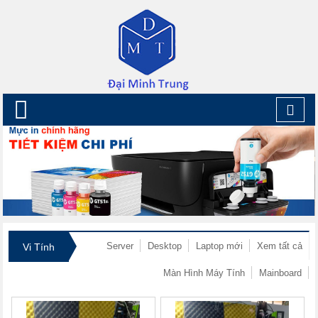
Togg
navig
Server
Desktop
Laptop mới
Xem tất cả
Vi Tính
Màn Hình Máy Tính
Mainboard