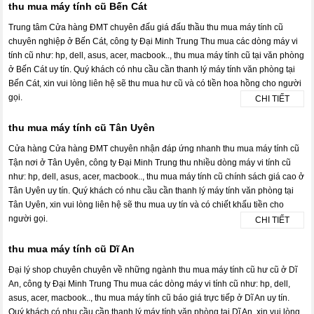
thu mua máy tính cũ Bến Cát
Trung tâm Cửa hàng ĐMT chuyên đấu giá đấu thầu thu mua máy tính cũ
chuyên nghiệp ở Bến Cát, công ty Đại Minh Trung Thu mua các dòng máy vi
tính cũ như: hp, dell, asus, acer, macbook.., thu mua máy tính cũ tại văn phòng
ở Bến Cát uy tín. Quý khách có nhu cầu cần thanh lý máy tính văn phòng tại
Bến Cát, xin vui lòng liên hệ sẽ thu mua hư cũ và có tiền hoa hồng cho người
gọi.
CHI TIẾT
thu mua máy tính cũ Tân Uyên
Cửa hàng Cửa hàng ĐMT chuyên nhận đáp ứng nhanh thu mua máy tính cũ
Tận nơi ở Tân Uyên, công ty Đại Minh Trung thu nhiều dòng máy vi tính cũ
như: hp, dell, asus, acer, macbook.., thu mua máy tính cũ chính sách giá cao ở
Tân Uyên uy tín. Quý khách có nhu cầu cần thanh lý máy tính văn phòng tại
Tân Uyên, xin vui lòng liên hệ sẽ thu mua uy tín và có chiết khấu tiền cho
người gọi.
CHI TIẾT
thu mua máy tính cũ Dĩ An
Đại lý shop chuyên chuyên về những ngành thu mua máy tính cũ hư cũ ở Dĩ
An, công ty Đại Minh Trung Thu mua các dòng máy vi tính cũ như: hp, dell,
asus, acer, macbook.., thu mua máy tính cũ báo giá trực tiếp ở Dĩ An uy tín.
Quý khách có nhu cầu cần thanh lý máy tính văn phòng tại Dĩ An, xin vui lòng