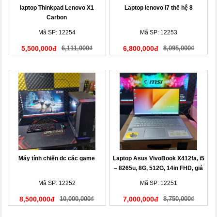
laptop Thinkpad Lenovo X1
Laptop lenovo i7 thế hệ 8
Carbon
Mã SP: 12254
Mã SP: 12253
5,500,000đ
6,111,000₫
6,800,000đ
8,095,000₫
Máy tính chiến dc các game
Laptop Asus VivoBook X412fa, i5
– 8265u, 8G, 512G, 14in FHD, giá
rẻ
Mã SP: 12252
Mã SP: 12251
8,500,000đ
10,000,000₫
7,000,000đ
8,750,000₫