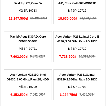
Desktop PC, Core i5-
AiO, Core i5-4460T/4GB/1TB
4460/4GB/500GB (M1R52AA)
(K5L73AA)
Mã SP: 10713
Mã SP: 10712
12,247,500đ
15,120,370₫
18,630,000đ
21,170,455₫
Máy bộ Asus K30AD, Core
Acer Veriton M2631, Intel Core i3
i3/4GB/500GB
4130, 3.40 GHz, Ram 2G, HDD
500GB, Free DOS
Mã SP: 10711
Mã SP: 10710
7,602,000đ
9,872,727₫
7,738,500đ
10,318,000₫
Acer Veriton M2611G, Intel
Acer Veriton M2631G, Intel
G2030, 3.00 GHz, Ram 2G, HDD
G3220 2.60Ghz, Ram 2G, HDD
500GB,Free DOS
500GB,Free DOS
Mã SP: 10709
Mã SP: 10708
6,352,500đ
7,562,500₫
6,294,750đ
7,405,588₫