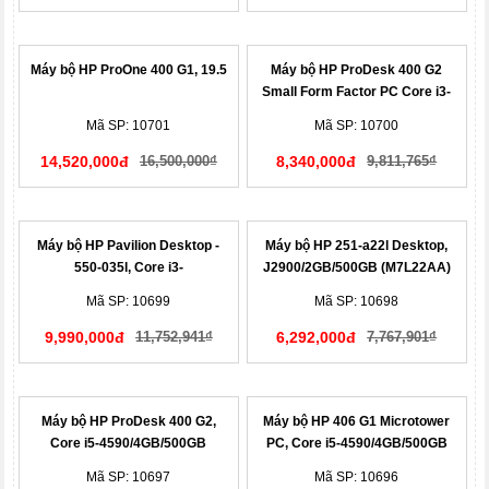
Máy bộ HP ProOne 400 G1, 19.5
Máy bộ HP ProDesk 400 G2
Small Form Factor PC Core i3-
4170/2GB/500GB (M7G86PT)
Mã SP: 10701
Mã SP: 10700
14,520,000đ
16,500,000₫
8,340,000đ
9,811,765₫
Máy bộ HP Pavilion Desktop -
Máy bộ HP 251-a22l Desktop,
550-035l, Core i3-
J2900/2GB/500GB (M7L22AA)
4170/4GB/500GB (M7K95AA)
Mã SP: 10699
Mã SP: 10698
9,990,000đ
11,752,941₫
6,292,000đ
7,767,901₫
Máy bộ HP ProDesk 400 G2,
Máy bộ HP 406 G1 Microtower
Core i5-4590/4GB/500GB
PC, Core i5-4590/4GB/500GB
(N3T11PA)
(L5V66PA)
Mã SP: 10697
Mã SP: 10696