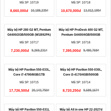
Mã SP: 10719
Mã SP: 10718
8,660,000đ
10,188,235₫
10,670,000đ
13,012,195₫
Máy bộ HP 280 G2 MT, Pentium
Máy bộ HP ProDesk 400 G2 MT,
G4400/2GB/500GB (W1B92PA)
Pentium G4400/4GB/500GB
(T8V63PA)
Mã SP: 10717
Mã SP: 10716
7,230,000đ
9,269,231₫
7,395,000đ
9,480,769₫
Máy bộ HP Pavilion 550-033L,
Máy bộ HP Pavilion 550-030L,
Core i7-4790/8GB/1TB
Core i3-4170/4GB/500GB
(M1R54AA)
(M1R51AA)
Mã SP: 10715
Mã SP: 10714
17,726,500đ
20,143,750₫
8,720,250đ
9,689,167₫
Máy bộ HP Pavilion 550-031L
Máy bộ All in one HP 22-2027d