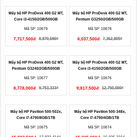
Máy bộ HP ProDesk 400 G2 MT,
Máy bộ HP ProDesk 400 G2 MT,
Core i3-4150/2GB/500GB
Pentium G3250/2GB/500GB
(J8G29PA)
(L0J19PA )
Mã SP: 10679
Mã SP: 10678
7,717,500đ
8,870,690₫
6,037,500đ
7,362,805₫
Máy bộ HP ProDesk 400 G2 MT,
Máy bộ HP ProDesk 400 G2 MT,
Pentium G3240/2GB/500GB
Core i3-4150/2GB/500GB
(G3V26AV)
(J8G30PA)
Mã SP: 10677
Mã SP: 10676
8,778,000đ
9,753,333₫
9,817,500đ
12,750,000₫
Máy bộ HP Pavilion 500-502x,
Máy bộ HP Pavilion 500-348x,
Core i7-4790/8GB/1TB
Core i7-4790/4GB/1TB
(K5M22AA)
(F7G97AA)
Mã SP: 10675
Mã SP: 10674