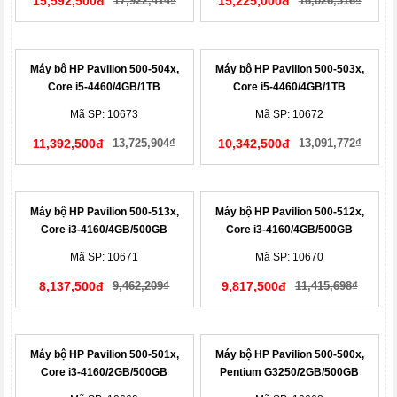
15,592,500đ
17,922,414₫
15,225,000đ
16,026,316₫
Máy bộ HP Pavilion 500-504x,
Máy bộ HP Pavilion 500-503x,
Core i5-4460/4GB/1TB
Core i5-4460/4GB/1TB
(K5M24AA)
(K5M23AA)
Mã SP: 10673
Mã SP: 10672
11,392,500đ
13,725,904₫
10,342,500đ
13,091,772₫
Máy bộ HP Pavilion 500-513x,
Máy bộ HP Pavilion 500-512x,
Core i3-4160/4GB/500GB
Core i3-4160/4GB/500GB
(K5N74AA)
(K5N73AA)
Mã SP: 10671
Mã SP: 10670
8,137,500đ
9,462,209₫
9,817,500đ
11,415,698₫
Máy bộ HP Pavilion 500-501x,
Máy bộ HP Pavilion 500-500x,
Core i3-4160/2GB/500GB
Pentium G3250/2GB/500GB
(K5M21AA)
(K5M20AA)