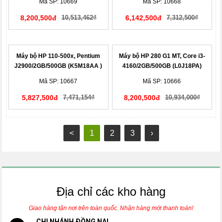
Mã SP: 10669
Mã SP: 10668
8,200,500đ
10,513,462₫
6,142,500đ
7,312,500₫
Máy bộ HP 110-500x, Pentium
Máy bộ HP 280 G1 MT, Core i3-
J2900/2GB/500GB (K5M18AA )
4160/2GB/500GB (L0J18PA)
Mã SP: 10667
Mã SP: 10666
5,827,500đ
7,471,154₫
8,200,500đ
10,934,000₫
<
1
2
3
›
Địa chỉ các kho hàng
Giao hàng tận nơi trên toàn quốc. Nhận hàng mới thanh toán!
CHI NHÁNH ĐỒNG NAI