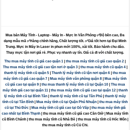
Mua bán Máy Tính - Laptop - Máy In -
Mực
In Văn Phòng ✅Độ bền cao, Đa
dạng mẫu mã ✅Hàng chính hãng, Chất lượng tốt. ✅Giá tốt hơn tại Đại Minh
Trung.
Mực
in
Máy
In Laser in phun mới 100%, xài tốt. Bảo hành chu đáo.
Thay mực
tận nơi giá rẻ. Phục vụ nhanh uy tín. Giá cả đi với chất lượng.
Thu mua máy tính cũ giá cao quận 1
|
thu mua máy tính cũ giá cao quận 2
|
Thu mua máy tính cũ giá cao tận nơi ở quận 3
|
thu mua máy tính cũ quận 4
|
thanh lý máy tính cũ quận 5
|
Thanh lý máy tính cũ tận nơi quận 6
|
thu mua
máy tính cũ giá cao quận 7
|
Mua máy tính văn phòng quận 8
|
Mua máy tính
cũ giá cao tại quận 9
|
thu mua thanh lý máy tính cũ tại Quận 10
|
Thu mua
máy tính giá cao tại quận 11
|
thu mua máy tính cũ giá cao tại quận 12
|
thanh
lý máy tính cũ tại Bình Tân
|
thanh lý máy tính cũ tại Tân Phú
|
thanh lý máy
tính cũ tại Tân Bình
|
Mua máy tính cũ tại Quận Phú Nhuận
|
thu mua máy tính
cũ tại Thủ Đức
|
Mua máy tính cũ giá cao tại Gò Vấp
|
thu mua máy tính giá
cao nhất tại Bình Thạnh
|
thu mua máy tính cũ giá cao Cần Giờ
|
Mua máy tính
cũ Bình Chánh
|
thu mua máy tính cũ Nhà Bè
|
thu mua máy tính cũ Hóc Môn
|
thu mua máy tính cũ Củ Chi.