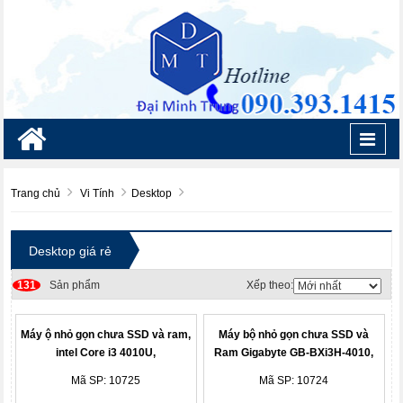
Toggl
navig
Trang chủ
Vi Tính
Desktop
Desktop giá rẻ
131
Sản phẩm
Xếp theo:
Máy ộ nhỏ gọn chưa SSD và ram,
Máy bộ nhỏ gọn chưa SSD và
intel Core i3 4010U,
Ram Gigabyte GB-BXi3H-4010,
(D34010WYKH1)
Core i3 4010U,
Mã SP: 10725
Mã SP: 10724