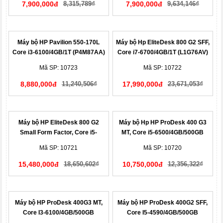
7,900,000đ
8,315,789₫
7,900,000đ
9,634,146₫
Máy bộ HP Pavilion 550-170L
Máy bộ Hp EliteDesk 800 G2 SFF,
Core i3-6100/4GB/1T (P4M87AA)
Core i7-6700/4GB/1T (L1G76AV)
Mã SP: 10723
Mã SP: 10722
8,880,000đ
11,240,506₫
17,990,000đ
23,671,053₫
Máy bộ HP EliteDesk 800 G2
Máy bộ Hp HP ProDesk 400 G3
Small Form Factor, Core i5-
MT, Core i5-6500/4GB/500GB
6500/4GB/1TB (V2D81PA)
(T8V65PA)
Mã SP: 10721
Mã SP: 10720
15,480,000đ
18,650,602₫
10,750,000đ
12,356,322₫
Máy bộ HP ProDesk 400G3 MT,
Máy bộ HP ProDesk 400G2 SFF,
Core I3-6100/4GB/500GB
Core I5-4590/4GB/500GB
(T8V64PA)
(L1R08PT)