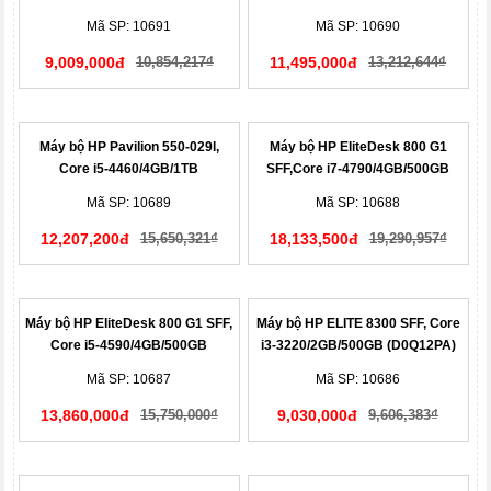
(M7G89PT)
BLACK)
Mã SP: 10691
Mã SP: 10690
9,009,000đ
10,854,217₫
11,495,000đ
13,212,644₫
Máy bộ HP Pavilion 550-029l,
Máy bộ HP EliteDesk 800 G1
Core i5-4460/4GB/1TB
SFF,Core i7-4790/4GB/500GB
(M7L55AA)
(J8G32PA)
Mã SP: 10689
Mã SP: 10688
12,207,200đ
15,650,321₫
18,133,500đ
19,290,957₫
Máy bộ HP EliteDesk 800 G1 SFF,
Máy bộ HP ELITE 8300 SFF, Core
Core i5-4590/4GB/500GB
i3-3220/2GB/500GB (D0Q12PA)
(J8G92PT)
Mã SP: 10687
Mã SP: 10686
13,860,000đ
15,750,000₫
9,030,000đ
9,606,383₫