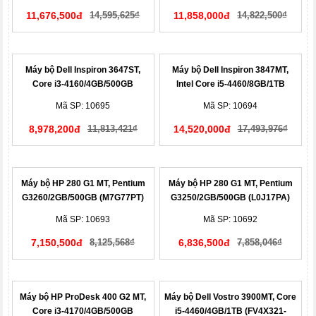
11,676,500đ
14,595,625₫
11,858,000đ
14,822,500₫
Máy bộ Dell Inspiron 3647ST,
Máy bộ Dell Inspiron 3847MT,
Core i3-4160/4GB/500GB
Intel Core i5-4460/8GB/1TB
(I93ND11)
(3847MT)
Mã SP: 10695
Mã SP: 10694
8,978,200đ
11,813,421₫
14,520,000đ
17,493,976₫
Máy bộ HP 280 G1 MT, Pentium
Máy bộ HP 280 G1 MT, Pentium
G3260/2GB/500GB (M7G77PT)
G3250/2GB/500GB (L0J17PA)
Mã SP: 10693
Mã SP: 10692
7,150,500đ
8,125,568₫
6,836,500đ
7,858,046₫
Máy bộ HP ProDesk 400 G2 MT,
Máy bộ Dell Vostro 3900MT, Core
Core i3-4170/4GB/500GB
i5-4460/4GB/1TB (FV4X321-