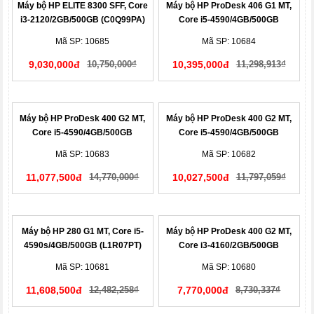
Máy bộ HP ELITE 8300 SFF, Core
Máy bộ HP ProDesk 406 G1 MT,
i3-2120/2GB/500GB (C0Q99PA)
Core i5-4590/4GB/500GB
(G8B71AV)
Mã SP: 10685
Mã SP: 10684
9,030,000đ
10,750,000₫
10,395,000đ
11,298,913₫
Máy bộ HP ProDesk 400 G2 MT,
Máy bộ HP ProDesk 400 G2 MT,
Core i5-4590/4GB/500GB
Core i5-4590/4GB/500GB
(J8G95PT)
(J8G90PT)
Mã SP: 10683
Mã SP: 10682
11,077,500đ
14,770,000₫
10,027,500đ
11,797,059₫
Máy bộ HP 280 G1 MT, Core i5-
Máy bộ HP ProDesk 400 G2 MT,
4590s/4GB/500GB (L1R07PT)
Core i3-4160/2GB/500GB
(L0J20PA)
Mã SP: 10681
Mã SP: 10680
11,608,500đ
12,482,258₫
7,770,000đ
8,730,337₫