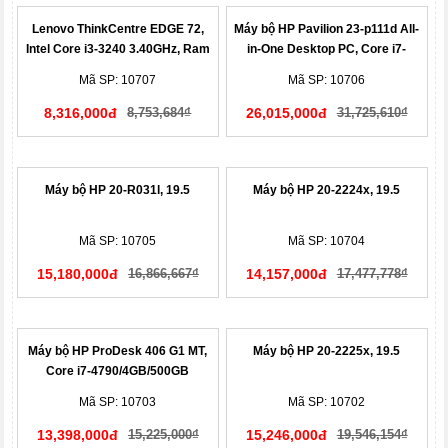
Lenovo ThinkCentre EDGE 72,
Máy bộ HP Pavilion 23-p111d All-
Intel Core i3-3240 3.40GHz, Ram
in-One Desktop PC, Core i7-
2GB, HDD 500GB, DVDRW, Free
4790/8GB/1TB (J1G74AA)
Mã SP: 10707
Mã SP: 10706
Dos
8,316,000đ
8,753,684₫
26,015,000đ
31,725,610₫
Máy bộ HP 20-R031l, 19.5
Máy bộ HP 20-2224x, 19.5
Mã SP: 10705
Mã SP: 10704
15,180,000đ
16,866,667₫
14,157,000đ
17,477,778₫
Máy bộ HP ProDesk 406 G1 MT,
Máy bộ HP 20-2225x, 19.5
Core i7-4790/4GB/500GB
(G8B71AV)
Mã SP: 10703
Mã SP: 10702
13,398,000đ
15,225,000₫
15,246,000đ
19,546,154₫